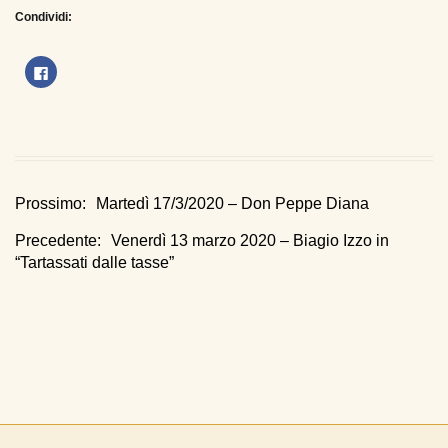
Condividi:
Fai
clic
per
condividere
su
Facebook
(Si
apre
in
una
nuova
finestra)
Navigazione
Previous
Prossimo:
Martedì 17/3/2020 – Don Peppe Diana
post:
Next
Precedente:
Venerdì 13 marzo 2020 – Biagio Izzo in
articoli
post:
“Tartassati dalle tasse”