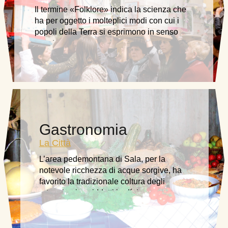
Il termine «Folklore» indica la scienza che
ha per oggetto i molteplici modi con cui i
popoli della Terra si esprimono in senso
spontaneo ….
Gastronomia
La Città
L’area pedemontana di Sala, per la
notevole ricchezza di acque sorgive, ha
favorito la tradizionale coltura degli
ortaggi nei cosiddetti jardíni ……