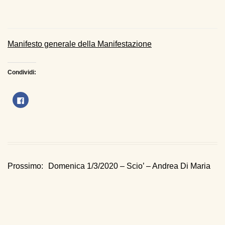
Manifesto generale della Manifestazione
Condividi:
Fai
clic
per
condividere
su
Facebook
(Si
apre
in
una
nuova
finestra)
Navigazione
Previous
Prossimo:
Domenica 1/3/2020 – Scio’ – Andrea Di Maria
post:
articoli