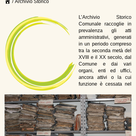
Page
/
Archivio Storico
breadcrumbs
End
of
L’Archivio Storico
page
Comunale raccoglie in
breadcrumbs
prevalenza gli atti
amministrativi, generati
in un periodo compreso
tra la seconda metà del
XVIII e il XX secolo, dal
Comune e dai vari
organi, enti ed uffici,
ancora attivi o la cui
funzione è cessata nel