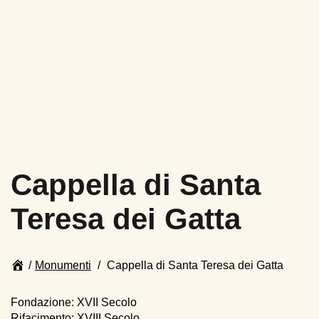
Cappella di Santa
Teresa dei Gatta
Page
/
Monumenti
/
Cappella di Santa Teresa dei Gatta
breadcrumbs
End
of
Fondazione: XVII Secolo
page
Rifacimento: XVIII Secolo