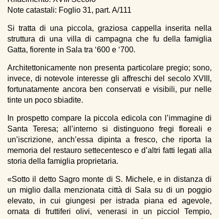
breadcrumbs
Note catastali: Foglio 31, part. A/111
Si tratta di una piccola, graziosa cappella inserita nella
struttura di una villa di campagna che fu della famiglia
Gatta, fiorente in Sala tra ‘600 e ‘700.
Architettonicamente non presenta particolare pregio; sono,
invece, di notevole interesse gli affreschi del secolo XVIII,
fortunatamente ancora ben conservati e visibili, pur nelle
tinte un poco sbiadite.
In prospetto compare la piccola edicola con l’immagine di
Santa Teresa; all’interno si distinguono fregi floreali e
un’iscrizione, anch’essa dipinta a fresco, che riporta la
memoria del restauro settecentesco e d’altri fatti legati alla
storia della famiglia proprietaria.
«Sotto il detto Sagro monte di S. Michele, e in distanza di
un miglio dalla menzionata città di Sala su di un poggio
elevato, in cui giungesi per istrada piana ed agevole,
ornata di fruttiferi olivi, venerasi in un picciol Tempio,