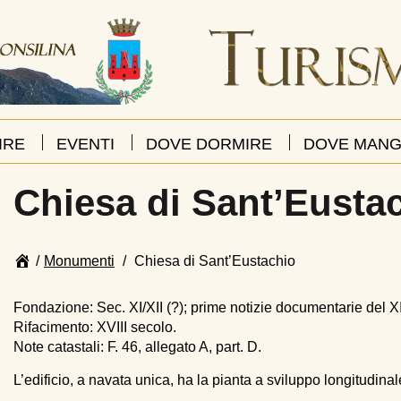
IRE
EVENTI
DOVE DORMIRE
DOVE MANG
Chiesa di Sant’Eusta
Page
/
Monumenti
/
Chiesa di Sant’Eustachio
breadcrumbs
End
of
Fondazione: Sec. XI/XII (?); prime notizie documentarie del XI
page
Rifacimento: XVIII secolo.
breadcrumbs
Note catastali: F. 46, allegato A, part. D.
L’edificio, a navata unica, ha la pianta a sviluppo longitudin