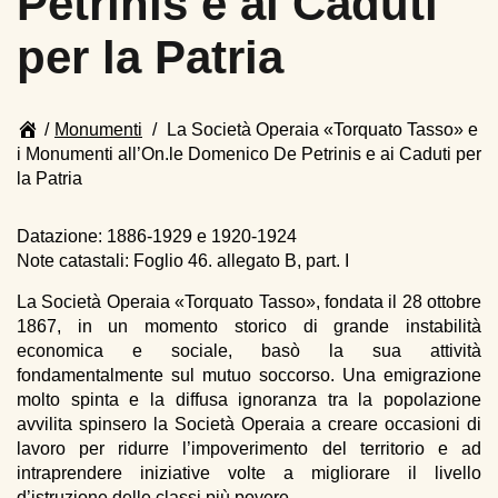
Petrinis e ai Caduti
per la Patria
Page
/
Monumenti
/
La Società Operaia «Torquato Tasso» e
breadcrumbs
i Monumenti all’On.le Domenico De Petrinis e ai Caduti per
la Patria
End
of
Datazione: 1886-1929 e 1920-1924
page
Note catastali: Foglio 46. allegato B, part. I
breadcrumbs
La Società Operaia «Torquato Tasso», fondata il 28 ottobre
1867, in un momento storico di grande instabilità
economica e sociale, basò la sua attività
fondamentalmente sul mutuo soccorso. Una emigrazione
molto spinta e la diffusa ignoranza tra la popolazione
avvilita spinsero la Società Operaia a creare occasioni di
lavoro per ridurre l’impoverimento del territorio e ad
intraprendere iniziative volte a migliorare il livello
d’istruzione delle classi più povere.