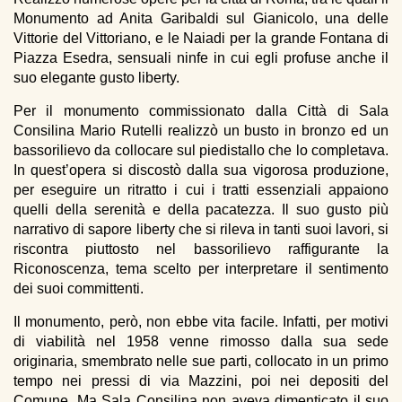
Monumento ad Anita Garibaldi sul Gianicolo, una delle
Vittorie del Vittoriano, e le Naiadi per la grande Fontana di
Piazza Esedra, sensuali ninfe in cui egli profuse anche il
suo elegante gusto liberty.
Per il monumento commissionato dalla Città di Sala
Consilina Mario Rutelli realizzò un busto in bronzo ed un
bassorilievo da collocare sul piedistallo che lo completava.
In quest’opera si discostò dalla sua vigorosa produzione,
per eseguire un ritratto i cui i tratti essenziali appaiono
quelli della serenità e della pacatezza. Il suo gusto più
narrativo di sapore liberty che si rileva in tanti suoi lavori, si
riscontra piuttosto nel bassorilievo raffigurante la
Riconoscenza, tema scelto per interpretare il sentimento
dei suoi committenti.
Il monumento, però, non ebbe vita facile. Infatti, per motivi
di viabilità nel 1958 venne rimosso dalla sua sede
originaria, smembrato nelle sue parti, collocato in un primo
tempo nei pressi di via Mazzini, poi nei depositi del
Comune. Ma Sala Consilina non aveva dimenticato il suo