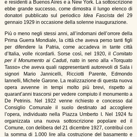
e residenti a Buenos Aires e a New York. La sottoscrizione
ebbe grande successo, come dimostra il lungo elenco di
donatori pubblicato sul periodico
Idea Fascista
del 29
gennaio 1929 in occasione della solenne inaugurazione.
Più o meno negli stessi anni, all’indomani dell’orrore della
Prima Guerra Mondiale, la città che aveva perso tanti figli
per difendere la Patria, come accadeva in tante città
d’Italia, volle ricordarli. Sorse così, nel 1920, il
Comitato
per il Monumento ai Caduti
, nato in seno alla «Torquato
Tasso» che aveva quali rappresentanti autorevoli di Sala i
signori Mario Jannicelli, Ricciotti Parente, Edmondo
Iannelli, Michele Garone. La realizzazione di questa nuova
opera avvenne in tempi molto più brevi, rispetto ai
quarant’anni trascorsi per vedere compiuto il monumento a
De Petrinis. Nel 1922 venne richiesto e concesso dal
Consiglio Comunale il suolo destinato ad accogliere
l’opera, individuato nella Piazza Umberto I. Nel 1924 fu
organizzata una nuova sottoscrizione popolare ed il
Comune, con delibera del 21 dicembre 1927, contribuì con
la somma di 1.000 lire alla costruzione del basamento e