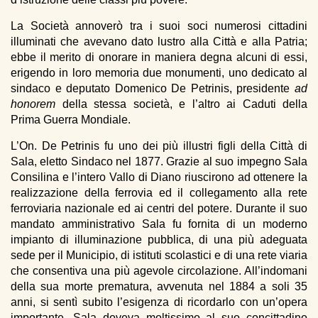
La Società annoverò tra i suoi soci numerosi cittadini
illuminati che avevano dato lustro alla Città e alla Patria;
ebbe il merito di onorare in maniera degna alcuni di essi,
erigendo in loro memoria due monumenti, uno dedicato al
sindaco e deputato Domenico De Petrinis, presidente
ad
honorem
della stessa società, e l’altro ai Caduti della
Prima Guerra Mondiale.
L’On. De Petrinis fu uno dei più illustri figli della Città di
Sala, eletto Sindaco nel 1877. Grazie al suo impegno Sala
Consilina e l’intero Vallo di Diano riuscirono ad ottenere la
realizzazione della ferrovia ed il collegamento alla rete
ferroviaria nazionale ed ai centri del potere. Durante il suo
mandato amministrativo Sala fu fornita di un moderno
impianto di illuminazione pubblica, di una più adeguata
sede per il Municipio, di istituti scolastici e di una rete viaria
che consentiva una più agevole circolazione. All’indomani
della sua morte prematura, avvenuta nel 1884 a soli 35
anni, si sentì subito l’esigenza di ricordarlo con un’opera
importante. Sala doveva moltissimo al suo concittadino